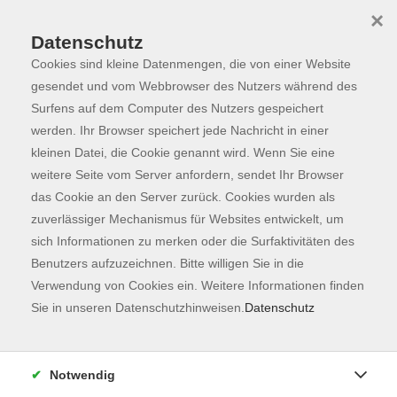
×
Datenschutz
Cookies sind kleine Datenmengen, die von einer Website
Skip to main content
You are here:
Programm
gesendet und vom Webbrowser des Nutzers während des
Surfens auf dem Computer des Nutzers gespeichert
werden. Ihr Browser speichert jede Nachricht in einer
kleinen Datei, die Cookie genannt wird. Wenn Sie eine
Der Kurs konnte nicht gefunden werden.
weitere Seite vom Server anfordern, sendet Ihr Browser
das Cookie an den Server zurück. Cookies wurden als
zuverlässiger Mechanismus für Websites entwickelt, um
Kontaktformular
sich Informationen zu merken oder die Surfaktivitäten des
Impressum
Benutzers aufzuzeichnen. Bitte willigen Sie in die
AGB
Verwendung von Cookies ein. Weitere Informationen finden
Sie in unseren Datenschutzhinweisen.
Datenschutz
Datenschutzerklärung
Sitemap
Widerruf
Notwendig