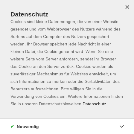
×
Datenschutz
Cookies sind kleine Datenmengen, die von einer Website
Skip to main content
You are here:
Programm
gesendet und vom Webbrowser des Nutzers während des
Surfens auf dem Computer des Nutzers gespeichert
werden. Ihr Browser speichert jede Nachricht in einer
kleinen Datei, die Cookie genannt wird. Wenn Sie eine
Der Kurs konnte nicht gefunden werden.
weitere Seite vom Server anfordern, sendet Ihr Browser
das Cookie an den Server zurück. Cookies wurden als
zuverlässiger Mechanismus für Websites entwickelt, um
Kontaktformular
sich Informationen zu merken oder die Surfaktivitäten des
Impressum
Benutzers aufzuzeichnen. Bitte willigen Sie in die
AGB
Verwendung von Cookies ein. Weitere Informationen finden
Sie in unseren Datenschutzhinweisen.
Datenschutz
Datenschutzerklärung
Sitemap
Widerruf
Notwendig