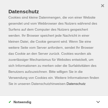
×
Datenschutz
Cookies sind kleine Datenmengen, die von einer Website
Skip to main content
You are here:
Programm
gesendet und vom Webbrowser des Nutzers während des
Surfens auf dem Computer des Nutzers gespeichert
werden. Ihr Browser speichert jede Nachricht in einer
kleinen Datei, die Cookie genannt wird. Wenn Sie eine
Der Kurs konnte nicht gefunden werden.
weitere Seite vom Server anfordern, sendet Ihr Browser
das Cookie an den Server zurück. Cookies wurden als
zuverlässiger Mechanismus für Websites entwickelt, um
Kontaktformular
sich Informationen zu merken oder die Surfaktivitäten des
Impressum
Benutzers aufzuzeichnen. Bitte willigen Sie in die
AGB
Verwendung von Cookies ein. Weitere Informationen finden
Sie in unseren Datenschutzhinweisen.
Datenschutz
Datenschutzerklärung
Sitemap
Widerruf
Notwendig