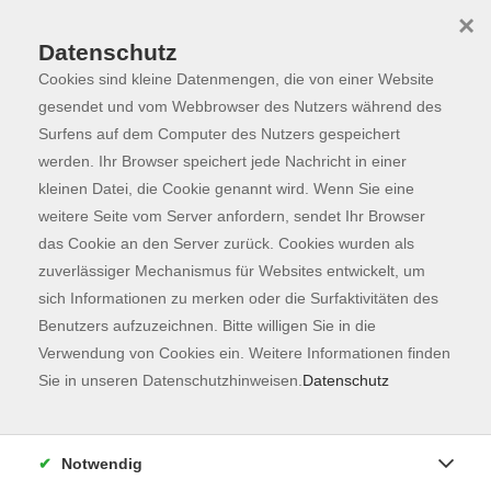
×
Datenschutz
Cookies sind kleine Datenmengen, die von einer Website
Skip to main content
You are here:
Programm
gesendet und vom Webbrowser des Nutzers während des
Surfens auf dem Computer des Nutzers gespeichert
werden. Ihr Browser speichert jede Nachricht in einer
kleinen Datei, die Cookie genannt wird. Wenn Sie eine
Der Kurs konnte nicht gefunden werden.
weitere Seite vom Server anfordern, sendet Ihr Browser
das Cookie an den Server zurück. Cookies wurden als
zuverlässiger Mechanismus für Websites entwickelt, um
Kontaktformular
sich Informationen zu merken oder die Surfaktivitäten des
Impressum
Benutzers aufzuzeichnen. Bitte willigen Sie in die
AGB
Verwendung von Cookies ein. Weitere Informationen finden
Sie in unseren Datenschutzhinweisen.
Datenschutz
Datenschutzerklärung
Sitemap
Widerruf
Notwendig