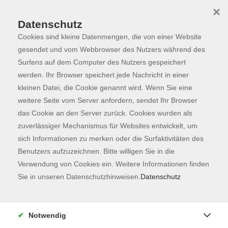
×
Datenschutz
Cookies sind kleine Datenmengen, die von einer Website
Skip to main content
You are here:
Programm
gesendet und vom Webbrowser des Nutzers während des
Surfens auf dem Computer des Nutzers gespeichert
werden. Ihr Browser speichert jede Nachricht in einer
kleinen Datei, die Cookie genannt wird. Wenn Sie eine
Der Kurs konnte nicht gefunden werden.
weitere Seite vom Server anfordern, sendet Ihr Browser
das Cookie an den Server zurück. Cookies wurden als
zuverlässiger Mechanismus für Websites entwickelt, um
Kontaktformular
sich Informationen zu merken oder die Surfaktivitäten des
Impressum
Benutzers aufzuzeichnen. Bitte willigen Sie in die
AGB
Verwendung von Cookies ein. Weitere Informationen finden
Sie in unseren Datenschutzhinweisen.
Datenschutz
Datenschutzerklärung
Sitemap
Widerruf
Notwendig