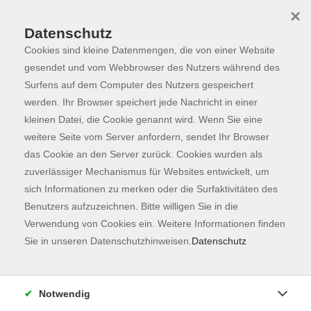
×
Datenschutz
Cookies sind kleine Datenmengen, die von einer Website
Skip to main content
You are here:
Programm
gesendet und vom Webbrowser des Nutzers während des
Surfens auf dem Computer des Nutzers gespeichert
werden. Ihr Browser speichert jede Nachricht in einer
kleinen Datei, die Cookie genannt wird. Wenn Sie eine
Der Kurs konnte nicht gefunden werden.
weitere Seite vom Server anfordern, sendet Ihr Browser
das Cookie an den Server zurück. Cookies wurden als
zuverlässiger Mechanismus für Websites entwickelt, um
Kontaktformular
sich Informationen zu merken oder die Surfaktivitäten des
Impressum
Benutzers aufzuzeichnen. Bitte willigen Sie in die
AGB
Verwendung von Cookies ein. Weitere Informationen finden
Sie in unseren Datenschutzhinweisen.
Datenschutz
Datenschutzerklärung
Sitemap
Widerruf
Notwendig