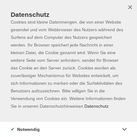
×
Datenschutz
Cookies sind kleine Datenmengen, die von einer Website
Skip to main content
You are here:
Programm
gesendet und vom Webbrowser des Nutzers während des
Surfens auf dem Computer des Nutzers gespeichert
werden. Ihr Browser speichert jede Nachricht in einer
kleinen Datei, die Cookie genannt wird. Wenn Sie eine
Der Kurs konnte nicht gefunden werden.
weitere Seite vom Server anfordern, sendet Ihr Browser
das Cookie an den Server zurück. Cookies wurden als
zuverlässiger Mechanismus für Websites entwickelt, um
Kontaktformular
sich Informationen zu merken oder die Surfaktivitäten des
Impressum
Benutzers aufzuzeichnen. Bitte willigen Sie in die
AGB
Verwendung von Cookies ein. Weitere Informationen finden
Sie in unseren Datenschutzhinweisen.
Datenschutz
Datenschutzerklärung
Sitemap
Widerruf
Notwendig