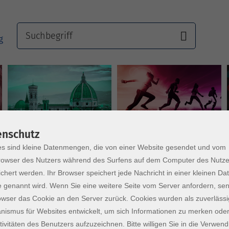
Sprachen
Gesundheit
enschutz
s sind kleine Datenmengen, die von einer Website gesendet und vom
owser des Nutzers während des Surfens auf dem Computer des Nutze
chert werden. Ihr Browser speichert jede Nachricht in einer kleinen Dat
 genannt wird. Wenn Sie eine weitere Seite vom Server anfordern, se
owser das Cookie an den Server zurück. Cookies wurden als zuverlässi
ismus für Websites entwickelt, um sich Informationen zu merken oder
tivitäten des Benutzers aufzuzeichnen. Bitte willigen Sie in die Verwen