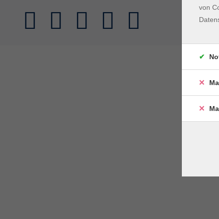
von Co
Daten
No
Ma
Ma