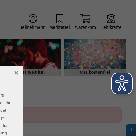
TeilnehmerIn
Merkzettel
Warenkorb
Lehrkräfte
×
Kunst & Kultur
vhs.kostenfrei
rs
ei, die
ndet
ger
 die
dung