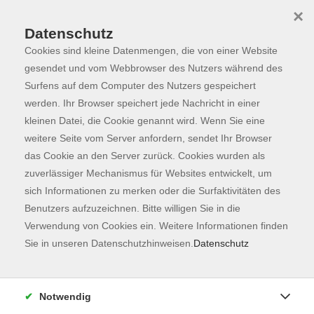
×
Datenschutz
Cookies sind kleine Datenmengen, die von einer Website
Skip to main content
You are here:
Programm
gesendet und vom Webbrowser des Nutzers während des
Surfens auf dem Computer des Nutzers gespeichert
werden. Ihr Browser speichert jede Nachricht in einer
kleinen Datei, die Cookie genannt wird. Wenn Sie eine
Der Kurs konnte nicht gefunden werden.
weitere Seite vom Server anfordern, sendet Ihr Browser
das Cookie an den Server zurück. Cookies wurden als
zuverlässiger Mechanismus für Websites entwickelt, um
Kontaktformular
sich Informationen zu merken oder die Surfaktivitäten des
Impressum
Benutzers aufzuzeichnen. Bitte willigen Sie in die
AGB
Verwendung von Cookies ein. Weitere Informationen finden
Sie in unseren Datenschutzhinweisen.
Datenschutz
Datenschutzerklärung
Sitemap
Widerruf
Notwendig