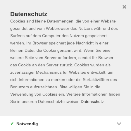
×
Datenschutz
Cookies sind kleine Datenmengen, die von einer Website
Skip to main content
You are here:
Programm
gesendet und vom Webbrowser des Nutzers während des
Surfens auf dem Computer des Nutzers gespeichert
werden. Ihr Browser speichert jede Nachricht in einer
kleinen Datei, die Cookie genannt wird. Wenn Sie eine
Der Kurs konnte nicht gefunden werden.
weitere Seite vom Server anfordern, sendet Ihr Browser
das Cookie an den Server zurück. Cookies wurden als
zuverlässiger Mechanismus für Websites entwickelt, um
Kontaktformular
sich Informationen zu merken oder die Surfaktivitäten des
Impressum
Benutzers aufzuzeichnen. Bitte willigen Sie in die
AGB
Verwendung von Cookies ein. Weitere Informationen finden
Sie in unseren Datenschutzhinweisen.
Datenschutz
Datenschutzerklärung
Sitemap
Widerruf
Notwendig