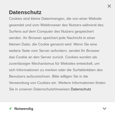
×
Datenschutz
Cookies sind kleine Datenmengen, die von einer Website
Skip to main content
You are here:
Programm
gesendet und vom Webbrowser des Nutzers während des
Surfens auf dem Computer des Nutzers gespeichert
werden. Ihr Browser speichert jede Nachricht in einer
kleinen Datei, die Cookie genannt wird. Wenn Sie eine
weitere Seite vom Server anfordern, sendet Ihr Browser
das Cookie an den Server zurück. Cookies wurden als
zuverlässiger Mechanismus für Websites entwickelt, um
sich Informationen zu merken oder die Surfaktivitäten des
Benutzers aufzuzeichnen. Bitte willigen Sie in die
Sie sind hier:
Verwendung von Cookies ein. Weitere Informationen finden
Sprachen
Englisch
Englisch Spezial
Sie in unseren Datenschutzhinweisen.
Datenschutz
City Tour in English
Notwendig
The tour through the city centre takes you to the most