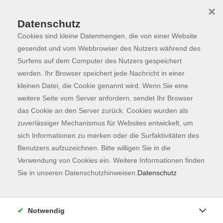
×
Datenschutz
Cookies sind kleine Datenmengen, die von einer Website
Skip to main content
You are here:
Programm
gesendet und vom Webbrowser des Nutzers während des
Surfens auf dem Computer des Nutzers gespeichert
werden. Ihr Browser speichert jede Nachricht in einer
kleinen Datei, die Cookie genannt wird. Wenn Sie eine
Der Kurs konnte nicht gefunden werden.
weitere Seite vom Server anfordern, sendet Ihr Browser
das Cookie an den Server zurück. Cookies wurden als
zuverlässiger Mechanismus für Websites entwickelt, um
Kontaktformular
sich Informationen zu merken oder die Surfaktivitäten des
Impressum
Benutzers aufzuzeichnen. Bitte willigen Sie in die
AGB
Verwendung von Cookies ein. Weitere Informationen finden
Sie in unseren Datenschutzhinweisen.
Datenschutz
Datenschutzerklärung
Sitemap
Widerruf
Notwendig