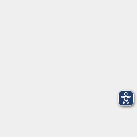
Fr. 18.09.2026
Fr. 18.09.2026
17:00 Uhr
18:00 Uhr
1 Termin
Anmeldeschluss:
Do. 30.07.2026
Lehrkraft:
vhs Freising
vhs…
vhs Freising
Kammergasse 12
85354 Freising
Raum 202