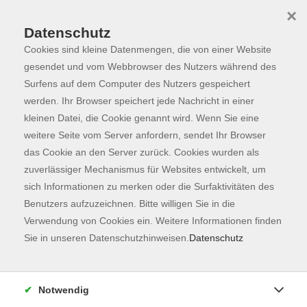
×
Datenschutz
Cookies sind kleine Datenmengen, die von einer Website
Skip to main content
You are here:
Programm
gesendet und vom Webbrowser des Nutzers während des
Surfens auf dem Computer des Nutzers gespeichert
werden. Ihr Browser speichert jede Nachricht in einer
kleinen Datei, die Cookie genannt wird. Wenn Sie eine
Der Kurs konnte nicht gefunden werden.
weitere Seite vom Server anfordern, sendet Ihr Browser
das Cookie an den Server zurück. Cookies wurden als
zuverlässiger Mechanismus für Websites entwickelt, um
Kontaktformular
sich Informationen zu merken oder die Surfaktivitäten des
Impressum
Benutzers aufzuzeichnen. Bitte willigen Sie in die
AGB
Verwendung von Cookies ein. Weitere Informationen finden
Sie in unseren Datenschutzhinweisen.
Datenschutz
Datenschutzerklärung
Sitemap
Widerruf
Notwendig