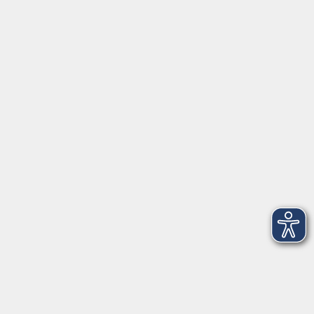
Fr. 13.11.2026
Fr. 13.11.2026
17:00 Uhr
18:00 Uhr
1 Termin
Anmeldeschluss:
Mo. 19.10.2026
Lehrkraft:
vhs Freising
vhs…
vhs Freising
Kammergasse 12
85354 Freising
Raum 202