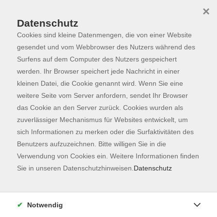
×
Datenschutz
Cookies sind kleine Datenmengen, die von einer Website
Skip to main content
You are here:
Programm
gesendet und vom Webbrowser des Nutzers während des
Surfens auf dem Computer des Nutzers gespeichert
werden. Ihr Browser speichert jede Nachricht in einer
kleinen Datei, die Cookie genannt wird. Wenn Sie eine
weitere Seite vom Server anfordern, sendet Ihr Browser
das Cookie an den Server zurück. Cookies wurden als
zuverlässiger Mechanismus für Websites entwickelt, um
sich Informationen zu merken oder die Surfaktivitäten des
Benutzers aufzuzeichnen. Bitte willigen Sie in die
Sie sind hier:
Verwendung von Cookies ein. Weitere Informationen finden
Sprachen
Einbürgerung
Sie in unseren Datenschutzhinweisen.
Datenschutz
Einbürgerungstest
Raum 202
Notwendig