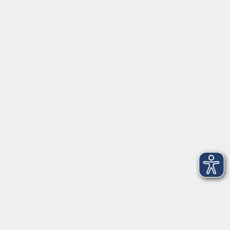
Fr. 13.11.2026
Fr. 13.11.2026
17:00 Uhr
18:00 Uhr
1 Termin
Anmeldeschluss:
Mo. 19.10.2026
Lehrkraft:
vhs Freising
vhs…
vhs Freising
Kammergasse 12
85354 Freising
Raum 104