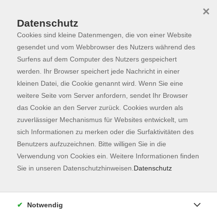
×
Datenschutz
Cookies sind kleine Datenmengen, die von einer Website
Skip to main content
You are here:
Programm
gesendet und vom Webbrowser des Nutzers während des
Surfens auf dem Computer des Nutzers gespeichert
werden. Ihr Browser speichert jede Nachricht in einer
kleinen Datei, die Cookie genannt wird. Wenn Sie eine
weitere Seite vom Server anfordern, sendet Ihr Browser
das Cookie an den Server zurück. Cookies wurden als
zuverlässiger Mechanismus für Websites entwickelt, um
sich Informationen zu merken oder die Surfaktivitäten des
Benutzers aufzuzeichnen. Bitte willigen Sie in die
Sie sind hier:
Verwendung von Cookies ein. Weitere Informationen finden
Sprachen
Einbürgerung
Sie in unseren Datenschutzhinweisen.
Datenschutz
Einbürgerungstest
Raum 104
Notwendig