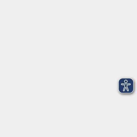
Einbürgerungstest
Fr. 13.11.2026 17:00
Freising
Einbürgerungstest
Fr. 16.10.2026 17:00
Freising
Einbürgerungstest
Fr. 11.12.2026 17:00