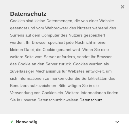
×
Datenschutz
Cookies sind kleine Datenmengen, die von einer Website
Skip to main content
You are here:
Programm
gesendet und vom Webbrowser des Nutzers während des
Surfens auf dem Computer des Nutzers gespeichert
werden. Ihr Browser speichert jede Nachricht in einer
kleinen Datei, die Cookie genannt wird. Wenn Sie eine
Der Kurs konnte nicht gefunden werden.
weitere Seite vom Server anfordern, sendet Ihr Browser
das Cookie an den Server zurück. Cookies wurden als
zuverlässiger Mechanismus für Websites entwickelt, um
Kontaktformular
sich Informationen zu merken oder die Surfaktivitäten des
Impressum
Benutzers aufzuzeichnen. Bitte willigen Sie in die
AGB
Verwendung von Cookies ein. Weitere Informationen finden
Sie in unseren Datenschutzhinweisen.
Datenschutz
Datenschutzerklärung
Sitemap
Widerruf
Notwendig