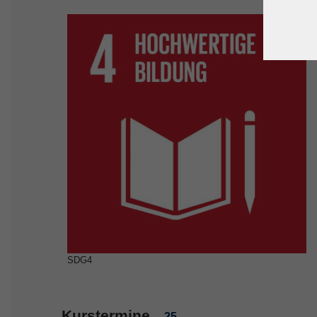
SDG4
Kurstermine
25