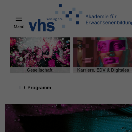
Menü
Skip to main content
Gesellschaft
Karriere, EDV & Digitales
You are here:
Programm