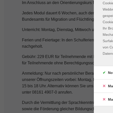
Im Anschluss an den Orientierungskurs findet die P
Cookie
Webbr
Jedes Modul dauert 6 Wochen, auch der Orientieru
gespei
Bundesamts für Migration und Flüchtlinge (BAMF) 
Cookie
Ihr Br
Unterricht: Montag, Dienstag, Mittwoch und Donne
Mechan
Ferien und Feiertage: In den Schulferien findet kein
Surfak
nachgeholt.
von Co
Daten
Gebühr: 229 EUR für Teilnehmende mit Berechtigu
für Teilnehmende ohne Berechtigungsschein.
No
Anmeldung: Nur nach persönlicher Beratung und E
unserer Öffnungszeiten vorbei: Montag, Mittwoch u
15 bis 18 Uhr. Alternativ können Sie uns eine Nach
Ma
unter 08161 4907-0 anrufen.
Ma
Durch die Vermittlung der Sprachkenntnisse werden 
sowie die Förderung gleicher Bildungschancen, unt