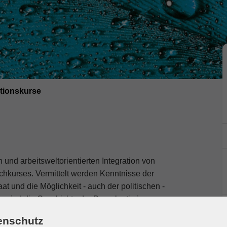
ationskurse
 und arbeitsweltorientierten Integration von
hkurses. Vermittelt werden Kenntnisse der
t und die Möglichkeit - auch der politischen -
n sind die Geschichte der Demokratie in
skunde und Religion.
enschutz