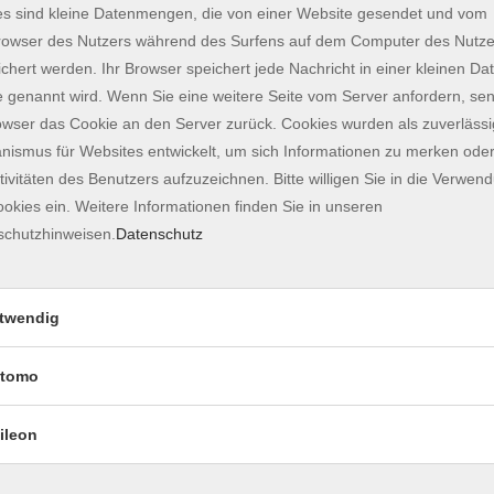
rüfung "Leben in Deutschland" (LiD) statt.
s sind kleine Datenmengen, die von einer Website gesendet und vom
owser des Nutzers während des Surfens auf dem Computer des Nutze
ngskurs und wird nach den Richtlinien des
chert werden. Ihr Browser speichert jede Nachricht in einer kleinen Dat
durchgeführt.
 genannt wird. Wenn Sie eine weitere Seite vom Server anfordern, se
owser das Cookie an den Server zurück. Cookies wurden als zuverlässi
rstag
ismus für Websites entwickelt, um sich Informationen zu merken oder
 Unterricht statt. Der Unterricht an Feiertagen wird
tivitäten des Benutzers aufzuzeichnen. Bitte willigen Sie in die Verwen
okies ein. Weitere Informationen finden Sie in unseren
schutzhinweisen.
Datenschutz
ngsschein; 390 EUR (Zahlung in 2 Raten möglich)
twendig
instufung möglich. Bitte kommen Sie während
nd Freitag von 10 bis 12 Uhr sowie Donnerstag von
richt an
deutsch@vhs-freising.org
schreiben oder uns
tomo
ileon
die Integration in Gesellschaft und Arbeitsmarkt,
erstützt.