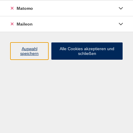
Der Besuch des Kurses dient der gesellschaftlichen
Matomo
und arbeitsweltorientierten Integration von
Zuwanderern nach Abschluss des
Maileon
Integrationssprachkurses. Vermittelt werden
Kenntnisse der Rechtsordnung, Wissen über Rechts-
und Sozialstaat und die Möglichkeit - auch der
Auswahl
Alle Cookies akzeptieren und
politischen - Mitwirkung in unserer Gesellschaft.
speichern
schließen
Weitere Themen sind die Geschichte der Demokratie
in Deutschland, Kultur und Geistesgeschichte,
Landeskunde und Religion.
Im Anschluss an den Orientierungskurs findet die
Prüfung "Leben in Deutschland" (LiD) statt.
Jedes Modul dauert 6 Wochen, auch der
Orientierungskurs und wird nach den Richtlinien des
Bundesamts für Migration und Flüchtlinge (BAMF)
durchgeführt.