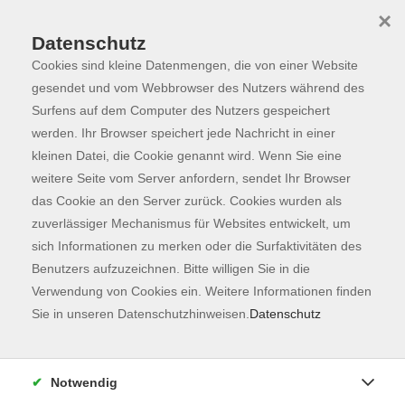
×
Datenschutz
Cookies sind kleine Datenmengen, die von einer Website
Skip to main content
You are here:
Programm
gesendet und vom Webbrowser des Nutzers während des
Surfens auf dem Computer des Nutzers gespeichert
werden. Ihr Browser speichert jede Nachricht in einer
kleinen Datei, die Cookie genannt wird. Wenn Sie eine
weitere Seite vom Server anfordern, sendet Ihr Browser
das Cookie an den Server zurück. Cookies wurden als
zuverlässiger Mechanismus für Websites entwickelt, um
sich Informationen zu merken oder die Surfaktivitäten des
Benutzers aufzuzeichnen. Bitte willigen Sie in die
Sie sind hier:
Verwendung von Cookies ein. Weitere Informationen finden
Sprachen
Deutsch
Sie in unseren Datenschutzhinweisen.
Datenschutz
Deutsch Integrationskurse
Orientierungskurs
Notwendig
zu Integrationskurs 76