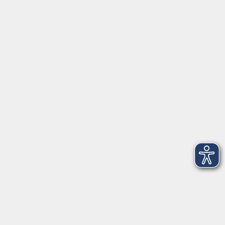
2
Mittwoch, 28. Oktober 2026
08:30 – 12:30 Uhr
201
3
Donnerstag, 29. Oktober 2026
08:30 – 12:30 Uhr
201