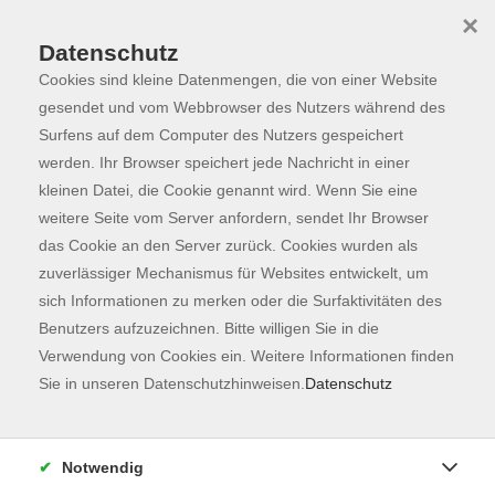
×
Datenschutz
Cookies sind kleine Datenmengen, die von einer Website
Skip to main content
You are here:
Programm
gesendet und vom Webbrowser des Nutzers während des
Surfens auf dem Computer des Nutzers gespeichert
werden. Ihr Browser speichert jede Nachricht in einer
kleinen Datei, die Cookie genannt wird. Wenn Sie eine
weitere Seite vom Server anfordern, sendet Ihr Browser
das Cookie an den Server zurück. Cookies wurden als
zuverlässiger Mechanismus für Websites entwickelt, um
sich Informationen zu merken oder die Surfaktivitäten des
Benutzers aufzuzeichnen. Bitte willigen Sie in die
Sie sind hier:
Verwendung von Cookies ein. Weitere Informationen finden
Sprachen
Deutsch
Sie in unseren Datenschutzhinweisen.
Datenschutz
Deutsch Integrationskurse
Deutsch als Zweitsprache A1.2
Notwendig
Integrationskurs 78 - Modul 2