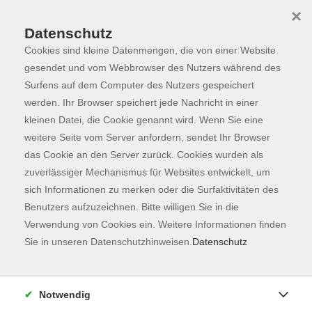
×
Datenschutz
Cookies sind kleine Datenmengen, die von einer Website
Skip to main content
You are here:
Programm
gesendet und vom Webbrowser des Nutzers während des
Surfens auf dem Computer des Nutzers gespeichert
werden. Ihr Browser speichert jede Nachricht in einer
kleinen Datei, die Cookie genannt wird. Wenn Sie eine
weitere Seite vom Server anfordern, sendet Ihr Browser
das Cookie an den Server zurück. Cookies wurden als
zuverlässiger Mechanismus für Websites entwickelt, um
sich Informationen zu merken oder die Surfaktivitäten des
Benutzers aufzuzeichnen. Bitte willigen Sie in die
Sie sind hier:
Verwendung von Cookies ein. Weitere Informationen finden
Sprachen
Deutsch
Sie in unseren Datenschutzhinweisen.
Datenschutz
Deutsch Grundstufe (A1 + A2)
Deutsch als Zweitsprache A2.1
Notwendig