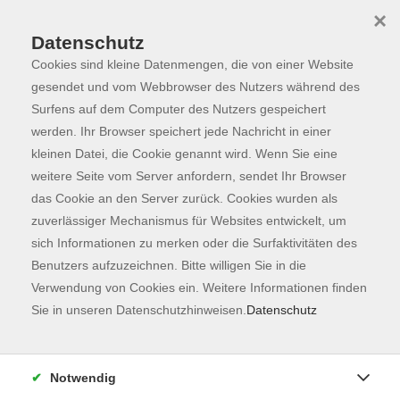
×
Datenschutz
Cookies sind kleine Datenmengen, die von einer Website
Skip to main content
You are here:
Programm
gesendet und vom Webbrowser des Nutzers während des
Surfens auf dem Computer des Nutzers gespeichert
werden. Ihr Browser speichert jede Nachricht in einer
kleinen Datei, die Cookie genannt wird. Wenn Sie eine
Der Kurs konnte nicht gefunden werden.
weitere Seite vom Server anfordern, sendet Ihr Browser
das Cookie an den Server zurück. Cookies wurden als
zuverlässiger Mechanismus für Websites entwickelt, um
Kontaktformular
sich Informationen zu merken oder die Surfaktivitäten des
Impressum
Benutzers aufzuzeichnen. Bitte willigen Sie in die
AGB
Verwendung von Cookies ein. Weitere Informationen finden
Sie in unseren Datenschutzhinweisen.
Datenschutz
Datenschutzerklärung
Sitemap
Widerruf
Notwendig