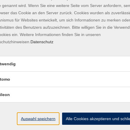
itag
 genannt wird. Wenn Sie eine weitere Seite vom Server anfordern, se
 Unterricht statt. Der Unterricht an Feiertagen wird
owser das Cookie an den Server zurück. Cookies wurden als zuverlässi
ismus für Websites entwickelt, um sich Informationen zu merken oder
tivitäten des Benutzers aufzuzeichnen. Bitte willigen Sie in die Verwen
ngsschein; 390 EUR (Zahlung in 2 Raten möglich)
okies ein. Weitere Informationen finden Sie in unseren
schutzhinweisen.
Datenschutz
instufung möglich. Bitte kommen Sie während
nd Freitag von 10 bis 12 Uhr sowie Donnerstag von
twendig
richt an
deutsch@vhs-freising.org
schreiben oder uns
tomo
die Integration in Gesellschaft und Arbeitsmarkt,
erstützt.
ileon
Auswahl speichern
Alle Cookies akzeptieren und schl