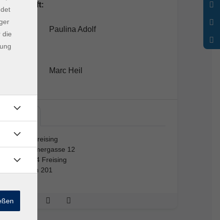
Lehrkraft:
ndet
ger
Paulina Adolf
 die
dung
Marc Heil
vhs…
vhs Freising
Kammergasse 12
85354 Freising
Raum 201
ießen