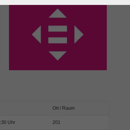
Ort / Raum
:30 Uhr
201