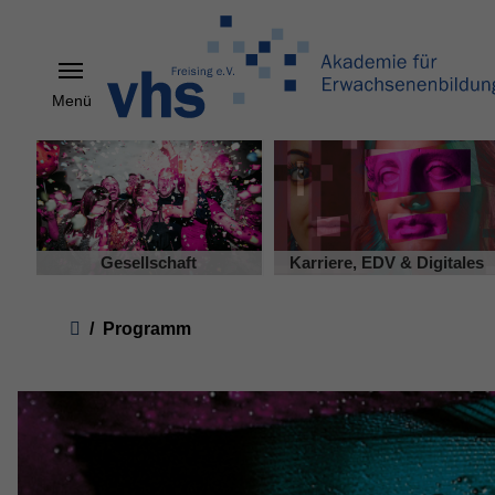
Menü
Skip to main content
Gesellschaft
Karriere, EDV & Digitales
You are here:
Programm