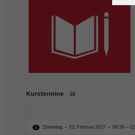
Kurstermine
20
Dienstag
•
02. Februar 2027
•
08:30 – 12
1