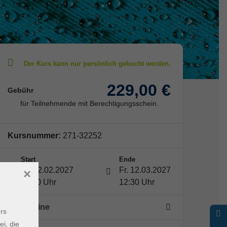
229,00 €
Gebühr
für Teilnehmende mit Berechtigungsschein.
Kursnummer:
271-32252
Start
Ende
Di. 02.02.2027
Fr. 12.03.2027
×
08:30 Uhr
12:30 Uhr
20 Termine
rs
ei, die