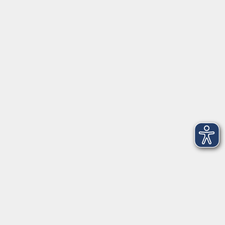
Dienstag, 17. November 2026
18:00 – 21:15 Uhr
206
3
Mittwoch, 18. November 2026
18:00 – 21:15 Uhr
206
4