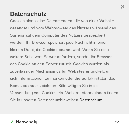
×
Datenschutz
Cookies sind kleine Datenmengen, die von einer Website
Skip to main content
You are here:
Programm
gesendet und vom Webbrowser des Nutzers während des
Surfens auf dem Computer des Nutzers gespeichert
werden. Ihr Browser speichert jede Nachricht in einer
kleinen Datei, die Cookie genannt wird. Wenn Sie eine
Der Kurs konnte nicht gefunden werden.
weitere Seite vom Server anfordern, sendet Ihr Browser
das Cookie an den Server zurück. Cookies wurden als
zuverlässiger Mechanismus für Websites entwickelt, um
Kontaktformular
sich Informationen zu merken oder die Surfaktivitäten des
Impressum
Benutzers aufzuzeichnen. Bitte willigen Sie in die
AGB
Verwendung von Cookies ein. Weitere Informationen finden
Sie in unseren Datenschutzhinweisen.
Datenschutz
Datenschutzerklärung
Sitemap
Widerruf
Notwendig