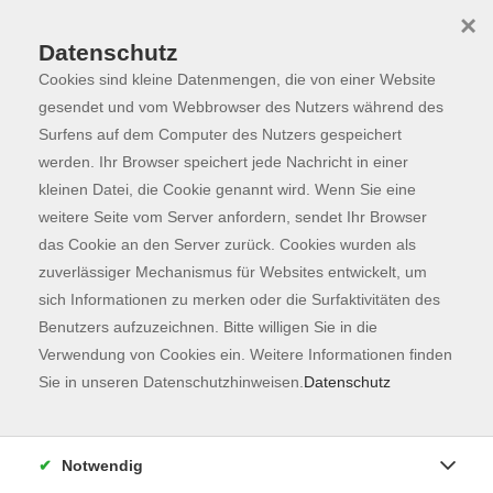
×
Datenschutz
Cookies sind kleine Datenmengen, die von einer Website
Skip to main content
You are here:
Programm
gesendet und vom Webbrowser des Nutzers während des
Surfens auf dem Computer des Nutzers gespeichert
werden. Ihr Browser speichert jede Nachricht in einer
kleinen Datei, die Cookie genannt wird. Wenn Sie eine
Der Kurs konnte nicht gefunden werden.
weitere Seite vom Server anfordern, sendet Ihr Browser
das Cookie an den Server zurück. Cookies wurden als
zuverlässiger Mechanismus für Websites entwickelt, um
Kontaktformular
sich Informationen zu merken oder die Surfaktivitäten des
Impressum
Benutzers aufzuzeichnen. Bitte willigen Sie in die
AGB
Verwendung von Cookies ein. Weitere Informationen finden
Sie in unseren Datenschutzhinweisen.
Datenschutz
Datenschutzerklärung
Sitemap
Widerruf
Notwendig