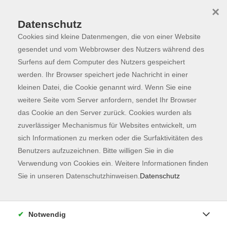
×
Datenschutz
Cookies sind kleine Datenmengen, die von einer Website
Skip to main content
You are here:
Programm
gesendet und vom Webbrowser des Nutzers während des
Surfens auf dem Computer des Nutzers gespeichert
werden. Ihr Browser speichert jede Nachricht in einer
kleinen Datei, die Cookie genannt wird. Wenn Sie eine
Der Kurs konnte nicht gefunden werden.
weitere Seite vom Server anfordern, sendet Ihr Browser
das Cookie an den Server zurück. Cookies wurden als
zuverlässiger Mechanismus für Websites entwickelt, um
Kontaktformular
sich Informationen zu merken oder die Surfaktivitäten des
Impressum
Benutzers aufzuzeichnen. Bitte willigen Sie in die
AGB
Verwendung von Cookies ein. Weitere Informationen finden
Sie in unseren Datenschutzhinweisen.
Datenschutz
Datenschutzerklärung
Sitemap
Widerruf
Notwendig