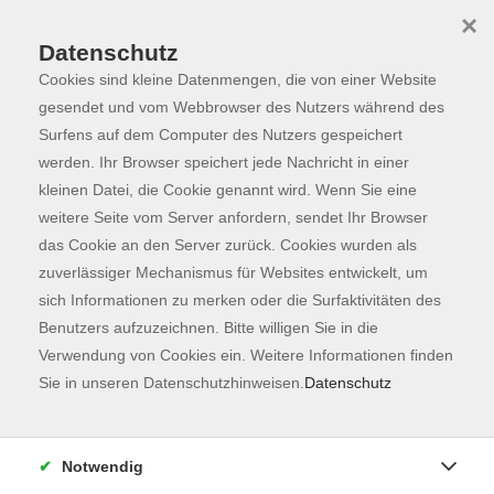
×
Datenschutz
Cookies sind kleine Datenmengen, die von einer Website
Skip to main content
You are here:
Programm
gesendet und vom Webbrowser des Nutzers während des
Surfens auf dem Computer des Nutzers gespeichert
werden. Ihr Browser speichert jede Nachricht in einer
kleinen Datei, die Cookie genannt wird. Wenn Sie eine
Der Kurs konnte nicht gefunden werden.
weitere Seite vom Server anfordern, sendet Ihr Browser
das Cookie an den Server zurück. Cookies wurden als
zuverlässiger Mechanismus für Websites entwickelt, um
Kontaktformular
sich Informationen zu merken oder die Surfaktivitäten des
Impressum
Benutzers aufzuzeichnen. Bitte willigen Sie in die
AGB
Verwendung von Cookies ein. Weitere Informationen finden
Sie in unseren Datenschutzhinweisen.
Datenschutz
Datenschutzerklärung
Sitemap
Widerruf
Notwendig