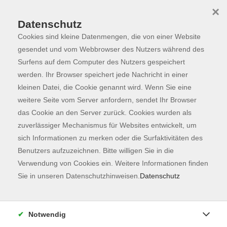
×
Datenschutz
Cookies sind kleine Datenmengen, die von einer Website
Skip to main content
You are here:
Programm
gesendet und vom Webbrowser des Nutzers während des
Surfens auf dem Computer des Nutzers gespeichert
werden. Ihr Browser speichert jede Nachricht in einer
kleinen Datei, die Cookie genannt wird. Wenn Sie eine
Der Kurs konnte nicht gefunden werden.
weitere Seite vom Server anfordern, sendet Ihr Browser
das Cookie an den Server zurück. Cookies wurden als
zuverlässiger Mechanismus für Websites entwickelt, um
Kontaktformular
sich Informationen zu merken oder die Surfaktivitäten des
Impressum
Benutzers aufzuzeichnen. Bitte willigen Sie in die
AGB
Verwendung von Cookies ein. Weitere Informationen finden
Sie in unseren Datenschutzhinweisen.
Datenschutz
Datenschutzerklärung
Sitemap
Widerruf
Notwendig