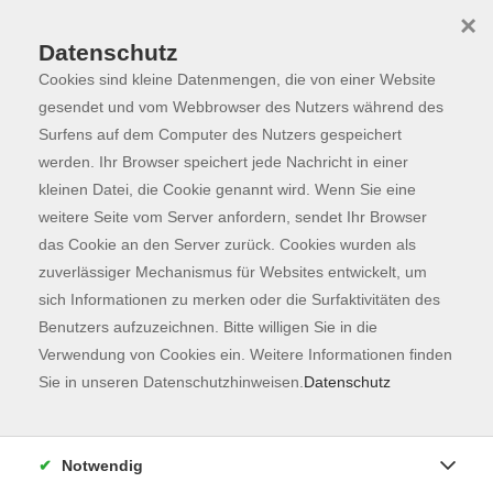
×
Datenschutz
Cookies sind kleine Datenmengen, die von einer Website
Skip to main content
You are here:
Programm
gesendet und vom Webbrowser des Nutzers während des
Surfens auf dem Computer des Nutzers gespeichert
werden. Ihr Browser speichert jede Nachricht in einer
kleinen Datei, die Cookie genannt wird. Wenn Sie eine
Der Kurs konnte nicht gefunden werden.
weitere Seite vom Server anfordern, sendet Ihr Browser
das Cookie an den Server zurück. Cookies wurden als
zuverlässiger Mechanismus für Websites entwickelt, um
Kontaktformular
sich Informationen zu merken oder die Surfaktivitäten des
Impressum
Benutzers aufzuzeichnen. Bitte willigen Sie in die
AGB
Verwendung von Cookies ein. Weitere Informationen finden
Sie in unseren Datenschutzhinweisen.
Datenschutz
Datenschutzerklärung
Sitemap
Widerruf
Notwendig