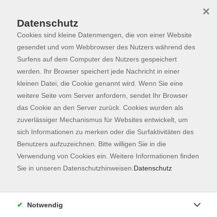
×
Datenschutz
Cookies sind kleine Datenmengen, die von einer Website
Skip to main content
You are here:
Programm
gesendet und vom Webbrowser des Nutzers während des
Surfens auf dem Computer des Nutzers gespeichert
werden. Ihr Browser speichert jede Nachricht in einer
kleinen Datei, die Cookie genannt wird. Wenn Sie eine
Der Kurs konnte nicht gefunden werden.
weitere Seite vom Server anfordern, sendet Ihr Browser
das Cookie an den Server zurück. Cookies wurden als
zuverlässiger Mechanismus für Websites entwickelt, um
Kontaktformular
sich Informationen zu merken oder die Surfaktivitäten des
Impressum
Benutzers aufzuzeichnen. Bitte willigen Sie in die
AGB
Verwendung von Cookies ein. Weitere Informationen finden
Sie in unseren Datenschutzhinweisen.
Datenschutz
Datenschutzerklärung
Sitemap
Widerruf
Notwendig