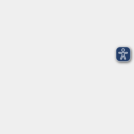
Live Online
KI-Systeme im Alltag für sich nutzen -
ONLINE
Mo. 23.11.2026 18:30
Live Online
Kontaktformular
Impressum
AGB
Datenschutzerklärung
Sitemap