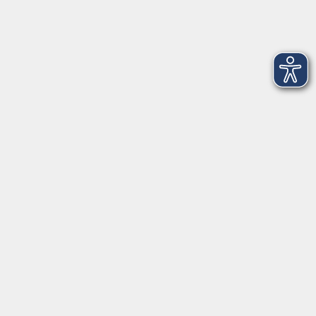
NEU: Märchen am Nachmittag
So. 27.09.2026 15:00
Freising
NEU: Italienisch A1 - AnfängerInnen
Mo. 28.09.2026 10:30
Freising
NEU: Spanisch A1 - AnfängerInnen
Mo. 28.09.2026 16:30
Freising