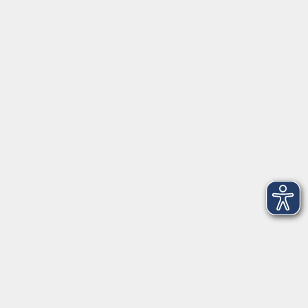
NEU: Kraftquelle Jahreskreis – Mit
Pflanzenwissen und Achtsamkeit Resilienz
stärken
Sa. 19.09.2026 15:30
Freising
NEU: Klang und Kinesiologie - Stress
lösen durch Bewegung und Klang
Sa. 10.10.2026 14:00
Freising
NEU: Networking für Frauen - ONLINE
Mi. 21.10.2026 18:00