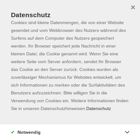
×
Datenschutz
Cookies sind kleine Datenmengen, die von einer Website
Skip to main content
You are here:
Programm
gesendet und vom Webbrowser des Nutzers während des
Surfens auf dem Computer des Nutzers gespeichert
werden. Ihr Browser speichert jede Nachricht in einer
kleinen Datei, die Cookie genannt wird. Wenn Sie eine
Der Kurs konnte nicht gefunden werden.
weitere Seite vom Server anfordern, sendet Ihr Browser
das Cookie an den Server zurück. Cookies wurden als
zuverlässiger Mechanismus für Websites entwickelt, um
Kontaktformular
sich Informationen zu merken oder die Surfaktivitäten des
Impressum
Benutzers aufzuzeichnen. Bitte willigen Sie in die
AGB
Verwendung von Cookies ein. Weitere Informationen finden
Sie in unseren Datenschutzhinweisen.
Datenschutz
Datenschutzerklärung
Sitemap
Widerruf
Notwendig