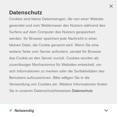
×
Datenschutz
Cookies sind kleine Datenmengen, die von einer Website
Skip to main content
You are here:
Programm
gesendet und vom Webbrowser des Nutzers während des
Surfens auf dem Computer des Nutzers gespeichert
werden. Ihr Browser speichert jede Nachricht in einer
kleinen Datei, die Cookie genannt wird. Wenn Sie eine
Der Kurs konnte nicht gefunden werden.
weitere Seite vom Server anfordern, sendet Ihr Browser
das Cookie an den Server zurück. Cookies wurden als
zuverlässiger Mechanismus für Websites entwickelt, um
Kontaktformular
sich Informationen zu merken oder die Surfaktivitäten des
Impressum
Benutzers aufzuzeichnen. Bitte willigen Sie in die
AGB
Verwendung von Cookies ein. Weitere Informationen finden
Sie in unseren Datenschutzhinweisen.
Datenschutz
Datenschutzerklärung
Sitemap
Widerruf
Notwendig