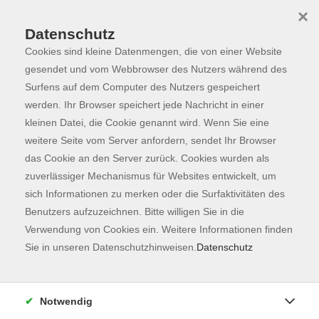
×
Datenschutz
Cookies sind kleine Datenmengen, die von einer Website
Skip to main content
You are here:
Programm
gesendet und vom Webbrowser des Nutzers während des
Surfens auf dem Computer des Nutzers gespeichert
werden. Ihr Browser speichert jede Nachricht in einer
kleinen Datei, die Cookie genannt wird. Wenn Sie eine
Der Kurs konnte nicht gefunden werden.
weitere Seite vom Server anfordern, sendet Ihr Browser
das Cookie an den Server zurück. Cookies wurden als
zuverlässiger Mechanismus für Websites entwickelt, um
Kontaktformular
sich Informationen zu merken oder die Surfaktivitäten des
Impressum
Benutzers aufzuzeichnen. Bitte willigen Sie in die
AGB
Verwendung von Cookies ein. Weitere Informationen finden
Sie in unseren Datenschutzhinweisen.
Datenschutz
Datenschutzerklärung
Sitemap
Widerruf
Notwendig