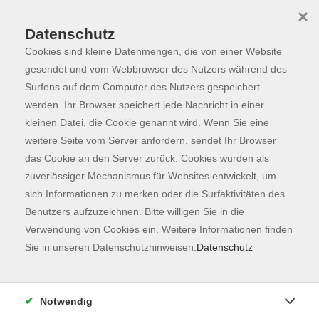
×
Datenschutz
Cookies sind kleine Datenmengen, die von einer Website
Skip to main content
You are here:
Programm
gesendet und vom Webbrowser des Nutzers während des
Surfens auf dem Computer des Nutzers gespeichert
werden. Ihr Browser speichert jede Nachricht in einer
kleinen Datei, die Cookie genannt wird. Wenn Sie eine
Der Kurs konnte nicht gefunden werden.
weitere Seite vom Server anfordern, sendet Ihr Browser
das Cookie an den Server zurück. Cookies wurden als
zuverlässiger Mechanismus für Websites entwickelt, um
Kontaktformular
sich Informationen zu merken oder die Surfaktivitäten des
Impressum
Benutzers aufzuzeichnen. Bitte willigen Sie in die
AGB
Verwendung von Cookies ein. Weitere Informationen finden
Sie in unseren Datenschutzhinweisen.
Datenschutz
Datenschutzerklärung
Sitemap
Widerruf
Notwendig