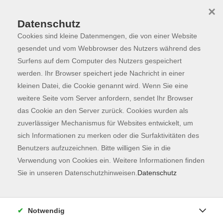
×
Datenschutz
Cookies sind kleine Datenmengen, die von einer Website
Skip to main content
You are here:
Programm
gesendet und vom Webbrowser des Nutzers während des
Surfens auf dem Computer des Nutzers gespeichert
werden. Ihr Browser speichert jede Nachricht in einer
kleinen Datei, die Cookie genannt wird. Wenn Sie eine
Der Kurs konnte nicht gefunden werden.
weitere Seite vom Server anfordern, sendet Ihr Browser
das Cookie an den Server zurück. Cookies wurden als
zuverlässiger Mechanismus für Websites entwickelt, um
Kontaktformular
sich Informationen zu merken oder die Surfaktivitäten des
Impressum
Benutzers aufzuzeichnen. Bitte willigen Sie in die
AGB
Verwendung von Cookies ein. Weitere Informationen finden
Sie in unseren Datenschutzhinweisen.
Datenschutz
Datenschutzerklärung
Sitemap
Widerruf
Notwendig