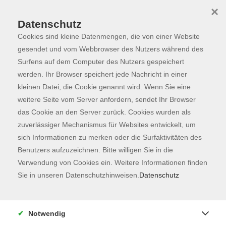
×
Datenschutz
Cookies sind kleine Datenmengen, die von einer Website
Skip to main content
You are here:
Programm
gesendet und vom Webbrowser des Nutzers während des
Surfens auf dem Computer des Nutzers gespeichert
werden. Ihr Browser speichert jede Nachricht in einer
kleinen Datei, die Cookie genannt wird. Wenn Sie eine
Der Kurs konnte nicht gefunden werden.
weitere Seite vom Server anfordern, sendet Ihr Browser
das Cookie an den Server zurück. Cookies wurden als
zuverlässiger Mechanismus für Websites entwickelt, um
Kontaktformular
sich Informationen zu merken oder die Surfaktivitäten des
Impressum
Benutzers aufzuzeichnen. Bitte willigen Sie in die
AGB
Verwendung von Cookies ein. Weitere Informationen finden
Sie in unseren Datenschutzhinweisen.
Datenschutz
Datenschutzerklärung
Sitemap
Widerruf
Notwendig