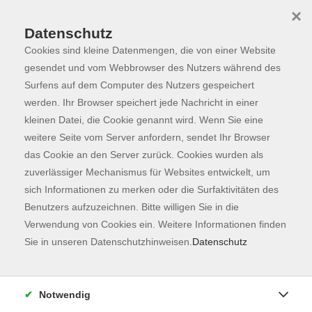
×
Datenschutz
Cookies sind kleine Datenmengen, die von einer Website
Skip to main content
You are here:
Programm
gesendet und vom Webbrowser des Nutzers während des
Surfens auf dem Computer des Nutzers gespeichert
werden. Ihr Browser speichert jede Nachricht in einer
kleinen Datei, die Cookie genannt wird. Wenn Sie eine
weitere Seite vom Server anfordern, sendet Ihr Browser
das Cookie an den Server zurück. Cookies wurden als
zuverlässiger Mechanismus für Websites entwickelt, um
sich Informationen zu merken oder die Surfaktivitäten des
Benutzers aufzuzeichnen. Bitte willigen Sie in die
Sie sind hier:
Verwendung von Cookies ein. Weitere Informationen finden
Kunst & Kultur
Sie in unseren Datenschutzhinweisen.
Datenschutz
Von der Altstadt nach Weihenstephan
Notwendig
In Zusammenarbeit mit der Touristinfo Stadt Freising