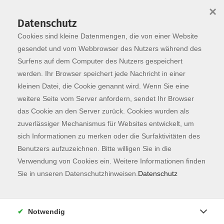
×
Datenschutz
Cookies sind kleine Datenmengen, die von einer Website
Skip to main content
You are here:
Programm
gesendet und vom Webbrowser des Nutzers während des
Surfens auf dem Computer des Nutzers gespeichert
werden. Ihr Browser speichert jede Nachricht in einer
kleinen Datei, die Cookie genannt wird. Wenn Sie eine
Der Kurs konnte nicht gefunden werden.
weitere Seite vom Server anfordern, sendet Ihr Browser
das Cookie an den Server zurück. Cookies wurden als
zuverlässiger Mechanismus für Websites entwickelt, um
Kontaktformular
sich Informationen zu merken oder die Surfaktivitäten des
Impressum
Benutzers aufzuzeichnen. Bitte willigen Sie in die
AGB
Verwendung von Cookies ein. Weitere Informationen finden
Sie in unseren Datenschutzhinweisen.
Datenschutz
Datenschutzerklärung
Sitemap
Widerruf
Notwendig