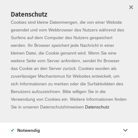
×
Datenschutz
Cookies sind kleine Datenmengen, die von einer Website
Skip to main content
You are here:
Programm
gesendet und vom Webbrowser des Nutzers während des
Surfens auf dem Computer des Nutzers gespeichert
werden. Ihr Browser speichert jede Nachricht in einer
kleinen Datei, die Cookie genannt wird. Wenn Sie eine
Der Kurs konnte nicht gefunden werden.
weitere Seite vom Server anfordern, sendet Ihr Browser
das Cookie an den Server zurück. Cookies wurden als
zuverlässiger Mechanismus für Websites entwickelt, um
Kontaktformular
sich Informationen zu merken oder die Surfaktivitäten des
Impressum
Benutzers aufzuzeichnen. Bitte willigen Sie in die
AGB
Verwendung von Cookies ein. Weitere Informationen finden
Sie in unseren Datenschutzhinweisen.
Datenschutz
Datenschutzerklärung
Sitemap
Widerruf
Notwendig