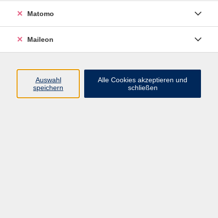
vhs - Boulevard
Matomo
Ergebnisse filtern
Maileon
Literaturgesprächskreis
Auswahl
Alle Cookies akzeptieren und
Di. 19.05.2026 19:30
speichern
schließen
Freising
Literaturgesprächskreis
Di. 22.09.2026 19:30
Freising