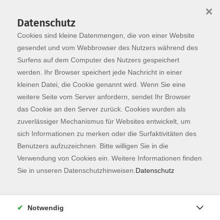
×
Datenschutz
Cookies sind kleine Datenmengen, die von einer Website
Skip to main content
You are here:
Programm
gesendet und vom Webbrowser des Nutzers während des
Surfens auf dem Computer des Nutzers gespeichert
werden. Ihr Browser speichert jede Nachricht in einer
kleinen Datei, die Cookie genannt wird. Wenn Sie eine
weitere Seite vom Server anfordern, sendet Ihr Browser
das Cookie an den Server zurück. Cookies wurden als
zuverlässiger Mechanismus für Websites entwickelt, um
sich Informationen zu merken oder die Surfaktivitäten des
Benutzers aufzuzeichnen. Bitte willigen Sie in die
Sie sind hier:
Verwendung von Cookies ein. Weitere Informationen finden
Kunst & Kultur
Unbekannte Heimat
Sie in unseren Datenschutzhinweisen.
Datenschutz
Von der Altstadt nach Weihenstephan
Notwendig
In Zusammenarbeit mit der Touristinfo Stadt Freising