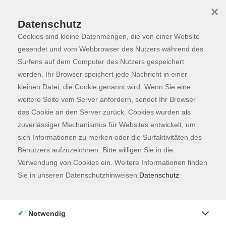
×
Datenschutz
Cookies sind kleine Datenmengen, die von einer Website
Skip to main content
You are here:
Programm
gesendet und vom Webbrowser des Nutzers während des
Surfens auf dem Computer des Nutzers gespeichert
werden. Ihr Browser speichert jede Nachricht in einer
kleinen Datei, die Cookie genannt wird. Wenn Sie eine
Der Kurs konnte nicht gefunden werden.
weitere Seite vom Server anfordern, sendet Ihr Browser
das Cookie an den Server zurück. Cookies wurden als
zuverlässiger Mechanismus für Websites entwickelt, um
Kontaktformular
sich Informationen zu merken oder die Surfaktivitäten des
Impressum
Benutzers aufzuzeichnen. Bitte willigen Sie in die
AGB
Verwendung von Cookies ein. Weitere Informationen finden
Sie in unseren Datenschutzhinweisen.
Datenschutz
Datenschutzerklärung
Sitemap
Widerruf
Notwendig