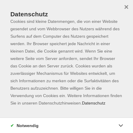
×
Datenschutz
Cookies sind kleine Datenmengen, die von einer Website
Skip to main content
You are here:
Programm
gesendet und vom Webbrowser des Nutzers während des
Surfens auf dem Computer des Nutzers gespeichert
werden. Ihr Browser speichert jede Nachricht in einer
kleinen Datei, die Cookie genannt wird. Wenn Sie eine
Der Kurs konnte nicht gefunden werden.
weitere Seite vom Server anfordern, sendet Ihr Browser
das Cookie an den Server zurück. Cookies wurden als
zuverlässiger Mechanismus für Websites entwickelt, um
Kontaktformular
sich Informationen zu merken oder die Surfaktivitäten des
Impressum
Benutzers aufzuzeichnen. Bitte willigen Sie in die
AGB
Verwendung von Cookies ein. Weitere Informationen finden
Sie in unseren Datenschutzhinweisen.
Datenschutz
Datenschutzerklärung
Sitemap
Widerruf
Notwendig