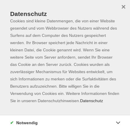
×
Datenschutz
Cookies sind kleine Datenmengen, die von einer Website
Skip to main content
You are here:
Programm
gesendet und vom Webbrowser des Nutzers während des
Surfens auf dem Computer des Nutzers gespeichert
werden. Ihr Browser speichert jede Nachricht in einer
kleinen Datei, die Cookie genannt wird. Wenn Sie eine
Der Kurs konnte nicht gefunden werden.
weitere Seite vom Server anfordern, sendet Ihr Browser
das Cookie an den Server zurück. Cookies wurden als
zuverlässiger Mechanismus für Websites entwickelt, um
Kontaktformular
sich Informationen zu merken oder die Surfaktivitäten des
Impressum
Benutzers aufzuzeichnen. Bitte willigen Sie in die
AGB
Verwendung von Cookies ein. Weitere Informationen finden
Sie in unseren Datenschutzhinweisen.
Datenschutz
Datenschutzerklärung
Sitemap
Widerruf
Notwendig