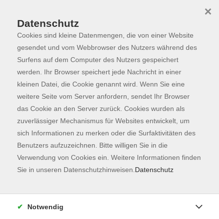
×
Datenschutz
Cookies sind kleine Datenmengen, die von einer Website
Skip to main content
You are here:
Programm
gesendet und vom Webbrowser des Nutzers während des
Surfens auf dem Computer des Nutzers gespeichert
werden. Ihr Browser speichert jede Nachricht in einer
kleinen Datei, die Cookie genannt wird. Wenn Sie eine
Der Kurs konnte nicht gefunden werden.
weitere Seite vom Server anfordern, sendet Ihr Browser
das Cookie an den Server zurück. Cookies wurden als
zuverlässiger Mechanismus für Websites entwickelt, um
Kontaktformular
sich Informationen zu merken oder die Surfaktivitäten des
Impressum
Benutzers aufzuzeichnen. Bitte willigen Sie in die
AGB
Verwendung von Cookies ein. Weitere Informationen finden
Sie in unseren Datenschutzhinweisen.
Datenschutz
Datenschutzerklärung
Sitemap
Widerruf
Notwendig